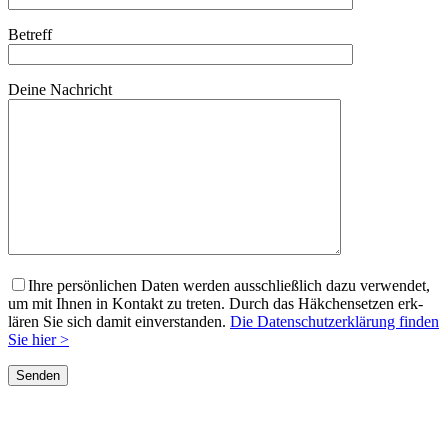
Betreff
Deine Nachricht
Ihre per­sön­lichen Dat­en wer­den auss­chließlich dazu ver­wen­det,
um mit Ihnen in Kon­takt zu treten. Durch das Häkchenset­zen erk­
lären Sie sich damit ein­ver­standen.
Die Daten­schutzerk­lärung find­en
Sie hier >