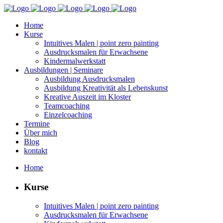
Home
Kurse
Intu­itives Malen | point zero painting
Aus­drucks­malen für Erwachsene
Kin­der­mal­w­erk­statt
Aus­bil­dun­gen | Seminare
Aus­bil­dung Ausdrucksmalen
Aus­bil­dung Kreativ­ität als Lebenskunst
Kreative Auszeit im Kloster
Team­coach­ing
Einzel­coach­ing
Ter­mine
Über mich
Blog
kon­takt
Home
Kurse
Intu­itives Malen | point zero painting
Aus­drucks­malen für Erwachsene