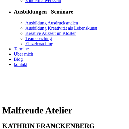
Kin­der­mal­w­erk­statt
Aus­bil­dun­gen | Seminare
Aus­bil­dung Ausdrucksmalen
Aus­bil­dung Kreativ­ität als Lebenskunst
Kreative Auszeit im Kloster
Team­coach­ing
Einzel­coach­ing
Ter­mine
Über mich
Blog
kon­takt
Mal­freude Atelier
KATHRIN FRANCK­EN­BERG