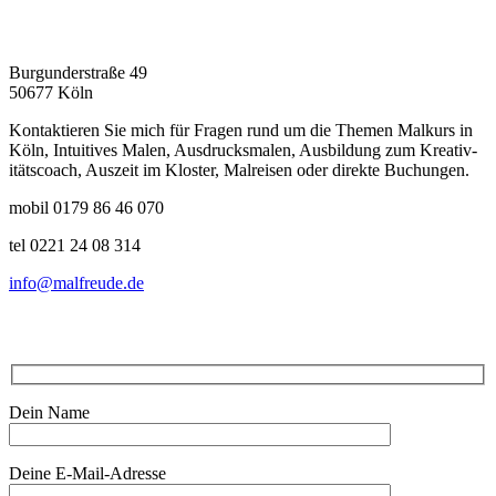
Bur­gun­der­straße 49
50677 Köln
Kon­tak­tieren Sie mich für Fra­gen rund um die The­men Malkurs in
Köln, Intu­itives Malen, Aus­drucks­malen, Aus­bil­dung zum Kreativ­
itätscoach, Auszeit im Kloster, Mal­reisen oder direk­te Buchungen.
mobil 0179 86 46 070
tel 0221 24 08 314
info@malfreude.de
Dein Name
Deine E‑Mail-Adresse