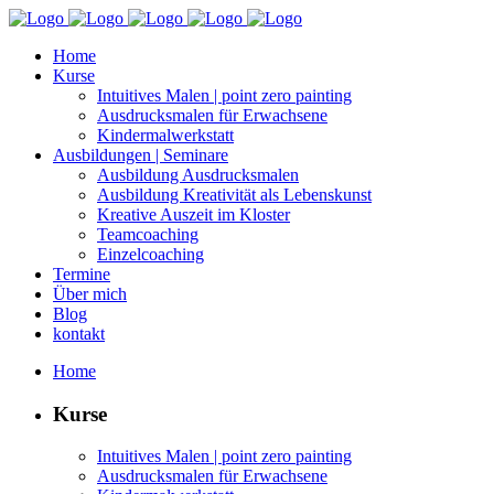
Home
Kurse
Intu­itives Malen | point zero painting
Aus­drucks­malen für Erwachsene
Kin­der­mal­w­erk­statt
Aus­bil­dun­gen | Seminare
Aus­bil­dung Ausdrucksmalen
Aus­bil­dung Kreativ­ität als Lebenskunst
Kreative Auszeit im Kloster
Team­coach­ing
Einzel­coach­ing
Ter­mine
Über mich
Blog
kon­takt
Home
Kurse
Intu­itives Malen | point zero painting
Aus­drucks­malen für Erwachsene