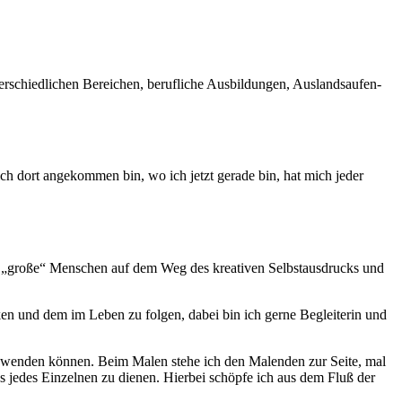
r­schiedlichen Bere­ichen, beru­fliche Aus­bil­dun­gen, Aus­land­saufen­
ch dort angekom­men bin, wo ich jet­zt ger­ade bin, hat mich jed­er
d „große“ Men­schen auf dem Weg des kreativ­en Selb­staus­drucks und
ck­en und dem im Leben zu fol­gen, dabei bin ich gerne Beglei­t­erin und
zuwen­den kön­nen. Beim Malen ste­he ich den Mal­en­den zur Seite, mal
ss jedes Einzel­nen zu dienen. Hier­bei schöpfe ich aus dem Fluß der