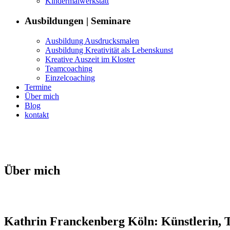
Kin­der­mal­w­erk­statt
Aus­bil­dun­gen | Seminare
Aus­bil­dung Ausdrucksmalen
Aus­bil­dung Kreativ­ität als Lebenskunst
Kreative Auszeit im Kloster
Team­coach­ing
Einzel­coach­ing
Ter­mine
Über mich
Blog
kon­takt
Über mich
Kathrin Franck­en­berg Köln: Kün­st­lerin, 