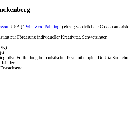
ranckenberg
s­sou
, USA (“
Point Zero Paint­ing
”) einzig von Michele Cas­sou autorisi
ti­tut zur Förderung indi­vidu­eller Kreativ­ität, Schwetzingen
 DK)
gs)
nte­gra­tive Fort­bil­dung human­is­tis­ch­er Psy­chother­a­pi­en Dr. Uta Son­n
it Kindern
.a. Erwachsene