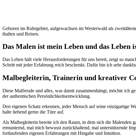
Geboren im Ruhrge­bi­et, aufgewach­sen im West­er­wald als zweitäl­teste v
thal­ten und Reisen.
Das Malen ist mein Leben und das Leben i
Das Leben hält viele Her­aus­forderun­gen für uns bere­it, zeigt so man
Schritt mit jed­er Erfahrung reich beschenkt. Dafür bin ich sehr dank
Mal­be­glei­t­erin, Trainer­in und kreativ­er 
Diese Mal­freude und alles, was damit zusam­men­hängt, möchte ich ger
der authen­tis­chen Persönlichkeitsentwicklung.
Den eige­nen Schatz erken­nen, jed­er Men­sch auf seine einzi­gar­tige We
halte liebend gerne die Türe auf.
Als Mal­be­glei­t­erin bere­ite ich den Raum, in dem sich die Mal­en­de
ermunternd, mal mich bewusst zurück­hal­tend, mal unter­stützende Impu
fort­laufend­en eige­nen Erfahrun­gen mit Hingabe und Intuition.