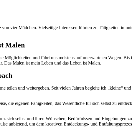
on vier Mäd­chen. Viel­seit­ige Inter­essen führten zu Tätigkeit­en in unte
st Malen
che Möglichkeit­en und führt uns meis­tens auf uner­warteten Wegen. Bis i
bar. Das Malen ist mein Leben und das Leben ist Malen.
Coach
ne teilen und weit­ergeben. Seit vie­len Jahren begleite ich „kleine“ un
ise, die eige­nen Fähigkeit­en, das Wesentliche für sich selb­st zu ent­de
n ganz sich selb­st und ihren Wün­schen, Bedürfnis­sen und Einge­bun­gen 
lse anbi­etend, um dem kreativ­en Ent­deck­ungs- und Ent­fal­tung­sproze