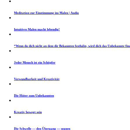
Med­i­ta­tion zur Ein­stim­mung ins Malen | Audio
Intu­itives Malen macht lebendig!
“Wenn du dich nicht an dem dir Bekan­nten fes­thälst, wird dich das Unbekan­nte fin
Jed­er Men­sch ist ein Schöpfer
Ver­wund­barkeit und Kreativität
Die Hüter zum Unbekannten
Kreativ bewegt sein
Die Schwelle — den Über­gang — segnen