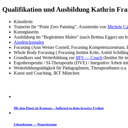
Qual­i­fika­tion und Aus­bil­dung Kathrin F
Kün­st­lerin
Trainer­in für “Point Zero Paint­ing”, Assis­tentin von
Michele Ca
Kun­st­glaserin
Aus­bil­dung im “Begleit­eten Malen” (nach Bet­ti­na Egger) am Ins
Aus­drucks­malen
Focus­ing (Ann Weis­er Cor­nell, Focus­ing Kom­pe­tenzzen­trum,
Whole Body Focus­ing ( Focus­ing Insti­tut Köln, Astrid Schillin
Grund­kurs und Weit­er­bil­dung zur
IIFS — Coach
(Insti­tut für i
Ergother­a­peutin / SI-Ther­a­peutin (DVE) / Inte­gra­tive Arbeit m
Weit­er­bil­dungstätigkeit für Päd­a­gogIn­nen, Ther­a­peutIn­nen u
Kun­st und Coach­ing, IKT München
Mit dem Pin­sel als Kom­pass – Auf­bruch in deine kreative Freiheit
Lebens­bäume — Wunschräume