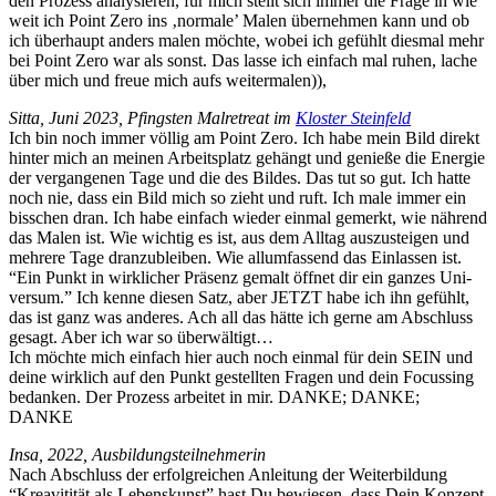
den Prozess analysieren, für mich stellt sich immer die Frage in wie
weit ich Point Zero ins ‚nor­male’ Malen übernehmen kann und ob
ich über­haupt anders malen möchte, wobei ich gefühlt dies­mal mehr
bei Point Zero war als son­st. Das lasse ich ein­fach mal ruhen, lache
über mich und freue mich aufs weitermalen)),
Sit­ta, Juni 2023, Pfin­g­sten Mal­re­treat im
Kloster Ste­in­feld
Ich bin noch immer völ­lig am Point Zero. Ich habe mein Bild direkt
hin­ter mich an meinen Arbeit­splatz gehängt und genieße die Energie
der ver­gan­genen Tage und die des Bildes. Das tut so gut. Ich hat­te
noch nie, dass ein Bild mich so zieht und ruft. Ich male immer ein
biss­chen dran. Ich habe ein­fach wieder ein­mal gemerkt, wie nährend
das Malen ist. Wie wichtig es ist, aus dem All­t­ag auszusteigen und
mehrere Tage dranzubleiben. Wie allum­fassend das Ein­lassen ist.
“Ein Punkt in wirk­lich­er Präsenz gemalt öffnet dir ein ganzes Uni­
ver­sum.” Ich kenne diesen Satz, aber JET­ZT habe ich ihn gefühlt,
das ist ganz was anderes. Ach all das hätte ich gerne am Abschluss
gesagt. Aber ich war so überwältigt…
Ich möchte mich ein­fach hier auch noch ein­mal für dein SEIN und
deine wirk­lich auf den Punkt gestell­ten Fra­gen und dein Focussing
bedanken. Der Prozess arbeit­et in mir. DANKE; DANKE;
DANKE
Insa, 2022, Ausbildungsteilnehmerin
Nach Abschluss der erfol­gre­ichen Anleitung der Weit­er­bil­dung
“Kreav­i­tität als Leben­skun­st” hast Du bewiesen, dass Dein Konzept