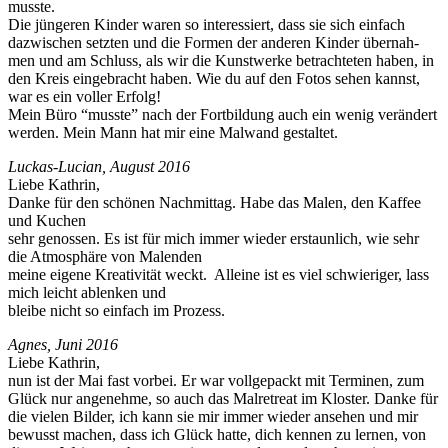
musste.
Die jün­geren Kinder waren so inter­essiert, dass sie sich ein­fach
dazwis­chen set­zten und die For­men der anderen Kinder über­nah­
men und am Schluss, als wir die Kunst­werke betra­chteten haben, in
den Kreis einge­bracht haben. Wie du auf den Fotos sehen kannst,
war es ein voller Erfolg!
Mein Büro “musste” nach der Fort­bil­dung auch ein wenig verän­dert
wer­den. Mein Mann hat mir eine Mal­wand gestaltet.
Luckas-Lucian, August 2016
Liebe Kathrin,
Danke für den schö­nen Nach­mit­tag. Habe das Malen, den Kaf­fee
und Kuchen
sehr genossen. Es ist für mich immer wieder erstaunlich, wie sehr
die Atmo­sphäre von Malenden
meine eigene Kreativ­ität weckt. Alleine ist es viel schwieriger, lass
mich leicht ablenken und
bleibe nicht so ein­fach im Prozess.
Agnes, Juni 2016
Liebe Kathrin,
nun ist der Mai fast vor­bei. Er war voll­gepackt mit Ter­mi­nen, zum
Glück nur angenehme, so auch das Mal­re­treat im Kloster. Danke für
die vie­len Bilder, ich kann sie mir immer wieder anse­hen und mir
bewusst machen, dass ich Glück hat­te, dich ken­nen zu ler­nen, von