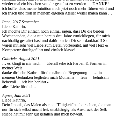
wieder mal ein biss­chen von dir ges­tub­st zu wer­den … DANKE!
ich hoffe, dass meine Intu­ition mich jet­zt noch mehr führen wird und
ich frisch und froh in meinem eige­nen Ate­lier weit­er malen kann …
Irene, 2017 September
Liebe Kathrin,
Ich möchte Dir ein­fach noch ein­mal sagen, dass Du die bei­den
Woch­enen­den, die ja nun bere­its drei Jahre zurück­liegen, für mich
nach­haltig gestal­tet hast und dafür bin ich Dir sehr dankbar!!! Sie
waren mit sehr viel Liebe zum Detail vor­bere­it­et, mit viel Herz &
Kom­pe­tenz durchge­führt und ein­fach klasse!
Gabriele, August 2021
… es klingt in mir nach — über­all sehe ich Far­ben & For­men in
mein­er Welt
danke dir liebe Kathrin für die nährende Begeg­nung — … in
meinem Gedanken begleit­en mich Momente — fein — behut­sam —
liebevoll … ich bin berührt -
alles Liebe für dich -
Agnes, Juni 2021
Liebe Kathrin,
Dein Impuls, das Malen als eine “Tätigkeit” zu betra­cht­en, die man
nur für sich selb­st macht frei, unab­hängig, als Aus­druck der Selb­
stliebe hat mir sehr gut gefall­en und mich bewegt.