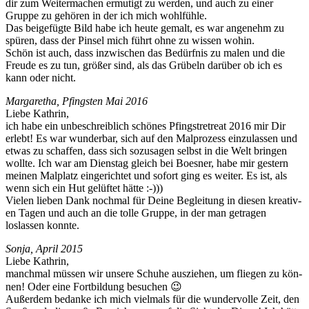
dir zum Weit­er­ma­chen ermutigt zu wer­den, und auch zu ein­er
Gruppe zu gehören in der ich mich wohlfühle.
Das beige­fügte Bild habe ich heute gemalt, es war angenehm zu
spüren, dass der Pin­sel mich führt ohne zu wis­sen wohin.
Schön ist auch, dass inzwis­chen das Bedürf­nis zu malen und die
Freude es zu tun, größer sind, als das Grü­beln darüber ob ich es
kann oder nicht.
Mar­garetha, Pfin­g­sten Mai 2016
Liebe Kathrin,
ich habe ein unbeschreib­lich schönes Pfin­gstre­treat 2016 mir Dir
erlebt! Es war wun­der­bar, sich auf den Mal­prozess einzu­lassen und
etwas zu schaf­fen, dass sich sozusagen selb­st in die Welt brin­gen
wollte. Ich war am Dien­stag gle­ich bei Boes­ner, habe mir gestern
meinen Malplatz ein­gerichtet und sofort ging es weit­er. Es ist, als
wenn sich ein Hut gelüftet hätte :-)))
Vie­len lieben Dank nochmal für Deine Begleitung in diesen kreativ­
en Tagen und auch an die tolle Gruppe, in der man getra­gen
loslassen konnte.
Son­ja, April 2015
Liebe Kathrin,
manch­mal müssen wir unsere Schuhe ausziehen, um fliegen zu kön­
nen! Oder eine Fort­bil­dung besuchen 😉
Außer­dem bedanke ich mich viel­mals für die wun­der­volle Zeit, den