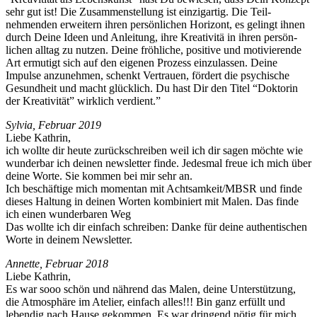
sehr gut ist! Die Zusam­men­stel­lung ist einzi­gar­tig. Die Teil­
nehmenden erweit­ern ihren per­sön­lichen Hor­i­zont, es gelingt ihnen
durch Deine Ideen und Anleitung, ihre Kreativ­itä in ihren per­sön­
lichen all­t­ag zu nutzen. Deine fröh­liche, pos­i­tive und motivierende
Art ermutigt sich auf den eige­nen Prozess einzu­lassen. Deine
Impulse anzunehmen, schenkt Ver­trauen, fördert die psy­chis­che
Gesund­heit und macht glück­lich. Du hast Dir den Titel “Dok­torin
der Kreativ­ität” wirk­lich verdient.”
Sylvia, Feb­ru­ar 2019
Liebe Kathrin,
ich wollte dir heute zurückschreiben weil ich dir sagen möchte wie
wun­der­bar ich deinen newslet­ter finde. Jedes­mal freue ich mich über
deine Worte. Sie kom­men bei mir sehr an.
Ich beschäftige mich momen­tan mit Achtsamkeit/MBSR und finde
dieses Hal­tung in deinen Worten kom­biniert mit Malen. Das finde
ich einen wun­der­baren Weg
Das wollte ich dir ein­fach schreiben: Danke für deine authen­tis­chen
Worte in deinem Newsletter.
Annette, Feb­ru­ar 2018
Liebe Kathrin,
Es war sooo schön und nährend das Malen, deine Unter­stützung,
die Atmo­sphäre im Ate­lier, ein­fach alles!!! Bin ganz erfüllt und
lebendig nach Hause gekom­men. Es war drin­gend nötig für mich,