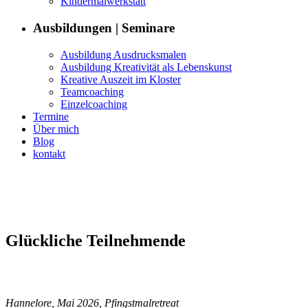
Kin­der­mal­w­erk­statt
Aus­bil­dun­gen | Seminare
Aus­bil­dung Ausdrucksmalen
Aus­bil­dung Kreativ­ität als Lebenskunst
Kreative Auszeit im Kloster
Team­coach­ing
Einzel­coach­ing
Ter­mine
Über mich
Blog
kon­takt
Glück­liche Teilnehmende
Han­nelore, Mai 2026, Pfingstmalretreat