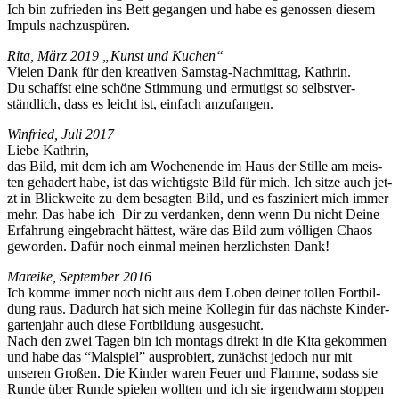
Ich bin zufrieden ins Bett gegan­gen und habe es genossen diesem
Impuls nachzuspüren.
Rita, März 2019 „Kun­st und Kuchen“
Vie­len Dank für den kreativ­en Sam­stag-Nach­mit­tag, Kathrin.
Du schaffst eine schöne Stim­mung und ermutigst so selb­stver­
ständlich, dass es leicht ist, ein­fach anzufangen.
Win­fried, Juli 2017
Liebe Kathrin,
das Bild, mit dem ich am Woch­enende im Haus der Stille am meis­
ten gehadert habe, ist das wichtig­ste Bild für mich. Ich sitze auch jet­
zt in Blick­weite zu dem besagten Bild, und es fasziniert mich immer
mehr. Das habe ich Dir zu ver­danken, denn wenn Du nicht Deine
Erfahrung einge­bracht hättest, wäre das Bild zum völ­li­gen Chaos
gewor­den. Dafür noch ein­mal meinen her­zlich­sten Dank!
Mareike, Sep­tem­ber 2016
Ich komme immer noch nicht aus dem Loben dein­er tollen Fort­bil­
dung raus. Dadurch hat sich meine Kol­le­gin für das näch­ste Kinder­
garten­jahr auch diese Fort­bil­dung ausgesucht.
Nach den zwei Tagen bin ich mon­tags direkt in die Kita gekom­men
und habe das “Mal­spiel” aus­pro­biert, zunächst jedoch nur mit
unseren Großen. Die Kinder waren Feuer und Flamme, sodass sie
Runde über Runde spie­len woll­ten und ich sie irgend­wann stop­pen