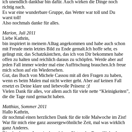
ich unendlich dankbar bin dafür. Auch wirken die Dinge noch
richtig nach.
Es war eine wun­der­bare Gruppe, das Wet­ter war toll und Du
warst toll!
Also nochmals danke für alles.
Mar­i­on, Juli 2011
Liebe Kathrin,
bin inspiri­ert in meinem All­t­ag angekom­men und habe auch schon
mit Freude mein let­ztes Bild zu Ende gemalt.Ich hoffe sehr, es
gelingt mir, das Schatzkästchen, das ich von Dir bekom­men habe
offen zu hal­ten und reich­lich daraus zu schöpfen. Werde aber auf
jeden Fall immer wieder mal eine Auf­frischung brauchen.Ich freue
mich schon auf ein Wiedersehen.
Gut, das Buch von Michele Cas­sou mit all den Fra­gen zu haben,
wenn es beim Malen mal nicht weit­er geht. Aber auf keinen Fall
erset­zt es Deine klare und liebevolle Präsenz :)!
Vie­len Dank für alles, vor allem auch für viele nette “Kleinigkeit­en”,
die die Tage rund gemacht haben.
Matthias, Som­mer 2011
Hal­lo Kathrin,
dir nochmal einen her­zlichen Dank für die tolle Mal­woche im Zist!
War für mich eine ganz aussergewöhn­liche Zeit, mal was wirk­lich
ganz Anderes.