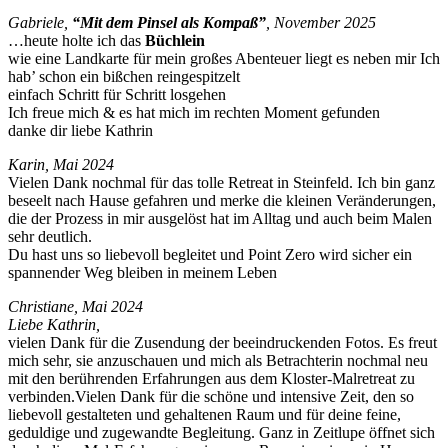
Gabriele,
“Mit dem Pin­sel als Kom­paß”
, Novem­ber 2025
…heute holte ich das
Büch­lein
wie eine Land­karte für mein großes Aben­teuer liegt es neben mir Ich
hab’ schon ein bißchen reingespitzelt
ein­fach Schritt für Schritt losgehen
Ich freue mich & es hat mich im recht­en Moment gefunden
danke dir liebe Kathrin
Karin,
Mai 2024
Vie­len Dank nochmal für das tolle Retreat in Ste­in­feld. Ich bin ganz
beseelt nach Hause gefahren und merke die kleinen Verän­derun­gen,
die der Prozess in mir aus­gelöst hat im All­t­ag und auch beim Malen
sehr deutlich.
Du hast uns so liebevoll begleit­et und Point Zero wird sich­er ein
span­nen­der Weg bleiben in meinem Leben
Chris­tiane,
Mai 2024
Liebe Kathrin,
vie­len Dank für die Zusendung der beein­druck­enden Fotos. Es freut
mich sehr, sie anzuschauen und mich als Betra­ch­terin nochmal neu
mit den berühren­den Erfahrun­gen aus dem Kloster-Mal­re­treat zu
verbinden.Vielen Dank für die schöne und inten­sive Zeit, den so
liebevoll gestal­teten und gehal­te­nen Raum und für deine feine,
geduldige und zuge­wandte Begleitung. Ganz in Zeitlupe öffnet sich