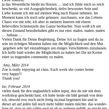
ja das Wesentliche bleibt im Herzen … und ich füh­le mich so reich
beschenkt, so viel Aus­geglichen­heit, tiefes bewusstes Sein und
Liebe kon­nte ich mit auf meinen Weg nach Hause nehmen. Im
Moment kann ich noch sehr gelassen zuschauen, wie das Lebens
Chaos vor mir tobt, ich aber in meinem Inneren mit einem
liebevollen Schmun­zeln das Ganze beobachte. Nun weiß ich um
diesen Zus­tand beizube­hal­ten gibt es nur eins: malen. malen. malen
… hahaaa …
Vie­len Dank für Deine Begleitung, Deine Art zu fra­gen und da zu
sein im richti­gen Moment haben mir die Möglichkeit und den Mut
gegeben sehr tief einzu­drin­gen um einiges Ver­schüt­tetes zuzu­lassen.
Ich hoffe bald wieder die Möglichkeit zu haben bei Dir im Kreise
ein­er so tra­gen­den com­mu­ni­ty zu malen.
Amy, März 2014
Zoe is real­ly enjoy­ing art class. Each week she comes home
very happy!!
Thank you!
Ise, Feb­ru­ar 2014
vie­len dank für den unglaublich tollen input, den du mir mit dem
work­shop geschenkt hast. ich habe heute ein bild gemalt von dem
ich, obwohl esw noch nicht fer­tig ist,total begeis­tert bin und in
dieser art auf jeden fall noch mehr bilder malen möchte. das wun­der­
bare ist, dass es mir völ­lig egal ist ob es anderen gefällt, es macht mir