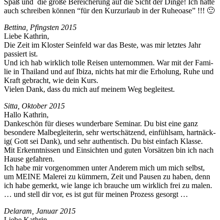
Spaß und die große Bere­icherung auf die Sicht der Dinge! Ich hätte
auch schreiben kön­nen “für den Kurzurlaub in der Ruheoase” !!! 🙂
Bet­ti­na, Pfin­g­sten 2015
Liebe Kathrin,
Die Zeit im Kloster Sein­feld war das Beste, was mir let­ztes Jahr
passiert ist.
Und ich hab wirk­lich tolle Reisen unter­nom­men. War mit der Fam­i­
lie in Thai­land und auf Ibiza, nichts hat mir die Erhol­ung, Ruhe und
Kraft gebracht, wie dein Kurs.
Vie­len Dank, dass du mich auf meinem Weg begleitest.
Sit­ta, Okto­ber 2015
Hal­lo Kathrin,
Dankeschön für dieses wun­der­bare Sem­i­nar. Du bist eine ganz
beson­dere Mal­be­glei­t­erin, sehr wertschätzend, ein­fühlsam, hart­näck­
ig( Gott sei Dank), und sehr authen­tisch. Du bist ein­fach Klasse.
Mit Erken­nt­nis­sen und Ein­sicht­en und guten Vorsätzen bin ich nach
Hause gefahren.
Ich habe mir vorgenom­men unter Anderem mich um mich selb­st,
um MEINE Malerei zu küm­mern, Zeit und Pausen zu haben, denn
ich habe gemerkt, wie lange ich brauche um wirk­lich frei zu malen.
… und stell dir vor, es ist gut für meinen Prozess gesorgt …
Delaram, Jan­u­ar 2015
Liebe Kathrin,