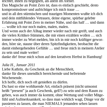
leichter, ihnen zu begeg­nen, als allein im Atelier.
Das Magis­che an Point Zero ist, dass es ein­fach geschieht, desto
kom­pro­miss­los­er und aufrichtiger ich mich traue …
und in all den stür­mis­chen und trau­ri­gen Momenten wußte ich dich
und dein mit­füh­len­des Vetrauen, deine eigene, spür­bar gelebte
Erfahrung mit Point Zero in mein­er Nähe, und das half … und dann
… wollte ich nur noch malen, malen, malen.
Und wenn auch der All­t­ag immer wieder nach mir greift, und auch
die vie­len Kri­tik­er-Stim­men, die mir einen erzählen wollen … sich
immer wieder zu Wort melden, bin ich in mir noch kräftiger gewor­
den, höre sie, staune über deren Spitzfind­igkeit­en, beobachte die
damit ein­herge­hen­den Gefüh­le … und freue mich in meinem Ate­lier
zu sein und male weiter!
danke dir! freue mich schon auf den kreativ­en Herb­st in Hamburg!
Julia H., Jan­u­ar 2011
Liebe Kathrin, du Geschenk an die Menschheit,
danke für dieses unendlich bere­ich­ernde und befreiende
Wochenende.
Ich hoffe, dich noch oft genießen zu dürfen.
Du hast so eine wohltuende Art, ein­fach präsent (nicht umson­st
heißt “present” ja auch Geschenk, gell?) zu sein und dem Raum zu
geben, was auch immer da kommt, ohne Wer­tung und voller Mit­ge­
fühl und Aufmerk­samkeit, so dass man wirk­lich wagt, Dinge vor dir
passieren zu lassen, die man NIEMALS jeman­den sehen lassen