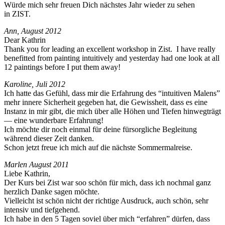
Würde mich sehr freuen Dich näch­stes Jahr wieder zu sehen
in ZIST.
Ann, August 2012
Dear Kathrin
Thank you for lead­ing an excel­lent work­shop in Zist. I have real­ly
ben­e­fit­ted from paint­ing intu­itive­ly and yes­ter­day had one look at all
12 paint­ings before I put them away!
Karo­line, Juli 2012
Ich hat­te das Gefühl, dass mir die Erfahrung des “intu­itiv­en Malens”
mehr innere Sicher­heit gegeben hat, die Gewis­sheit, dass es eine
Instanz in mir gibt, die mich über alle Höhen und Tiefen hin­wegträgt
— eine wun­der­bare Erfahrung!
Ich möchte dir noch ein­mal für deine für­sor­gliche Begleitung
während dieser Zeit danken.
Schon jet­zt freue ich mich auf die näch­ste Sommermalreise.
Marlen August 2011
Liebe Kathrin,
Der Kurs bei Zist war soo schön für mich, dass ich nochmal ganz
her­zlich Danke sagen möchte.
Vielle­icht ist schön nicht der richtige Aus­druck, auch schön, sehr
inten­siv und tiefgehend.
Ich habe in den 5 Tagen soviel über mich “erfahren” dür­fen, dass