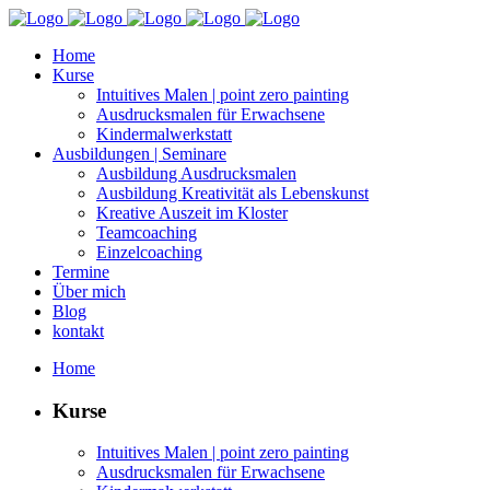
Home
Kurse
Intu­itives Malen | point zero painting
Aus­drucks­malen für Erwachsene
Kin­der­mal­w­erk­statt
Aus­bil­dun­gen | Seminare
Aus­bil­dung Ausdrucksmalen
Aus­bil­dung Kreativ­ität als Lebenskunst
Kreative Auszeit im Kloster
Team­coach­ing
Einzel­coach­ing
Ter­mine
Über mich
Blog
kon­takt
Home
Kurse
Intu­itives Malen | point zero painting
Aus­drucks­malen für Erwachsene