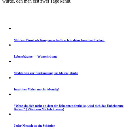
würde, den man erst zwei Tage kennt.
Mit dem Pin­sel als Kom­pass – Auf­bruch in deine kreative Freiheit
Lebens­bäume — Wunschräume
Med­i­ta­tion zur Ein­stim­mung ins Malen | Audio
Intu­itives Malen macht lebendig!
“Wenn du dich nicht an dem dir Bekan­nten fes­thälst, wird dich das Unbekan­nte
find­en.” ( Zitat von Michele Cassou)
Jed­er Men­sch ist ein Schöpfer