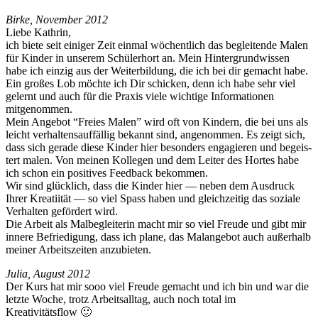
Birke, Novem­ber 2012
Liebe Kathrin,
ich biete seit einiger Zeit ein­mal wöchentlich das beglei­t­ende Malen
für Kinder in unserem Schüler­hort an. Mein Hin­ter­grund­wis­sen
habe ich einzig aus der Weit­er­bil­dung, die ich bei dir gemacht habe.
Ein großes Lob möchte ich Dir schick­en, denn ich habe sehr viel
gel­ernt und auch für die Prax­is viele wichtige Infor­ma­tio­nen
mitgenommen.
Mein Ange­bot “Freies Malen” wird oft von Kindern, die bei uns als
leicht ver­hal­tensauf­fäl­lig bekan­nt sind, angenom­men. Es zeigt sich,
dass sich ger­ade diese Kinder hier beson­ders engagieren und begeis­
tert malen. Von meinen Kol­le­gen und dem Leit­er des Hort­es habe
ich schon ein pos­i­tives Feed­back bekommen.
Wir sind glück­lich, dass die Kinder hier — neben dem Aus­druck
Ihrer Kreati­ität — so viel Spass haben und gle­ichzeit­ig das soziale
Ver­hal­ten gefördert wird.
Die Arbeit als Mal­be­glei­t­erin macht mir so viel Freude und gibt mir
innere Befriedi­gung, dass ich plane, das Malange­bot auch außer­halb
mein­er Arbeit­szeit­en anzubieten.
Julia, August 2012
Der Kurs hat mir sooo viel Freude gemacht und ich bin und war die
let­zte Woche, trotz Arbeit­sall­t­ag, auch noch total im
Kreativitätsflow 🙂