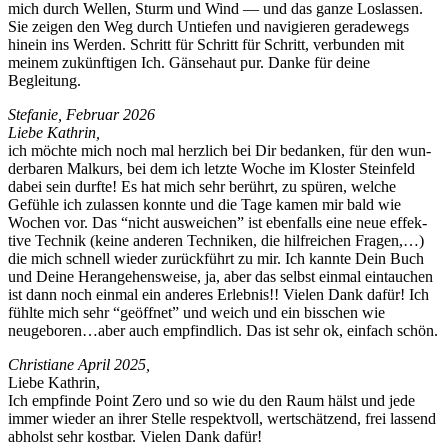
mich durch Wellen, Sturm und Wind — und das ganze Loslassen.
Sie zeigen den Weg durch Untiefen und navigieren ger­adewegs
hinein ins Wer­den. Schritt für Schritt für Schritt, ver­bun­den mit
meinem zukün­fti­gen Ich. Gänse­haut pur. Danke für deine
Begleitung.
Ste­fanie, Feb­ru­ar 2026
Liebe Kathrin,
ich möchte mich noch mal her­zlich bei Dir bedanken, für den wun­
der­baren Malkurs, bei dem ich let­zte Woche im Kloster Ste­in­feld
dabei sein durfte! Es hat mich sehr berührt, zu spüren, welche
Gefüh­le ich zulassen kon­nte und die Tage kamen mir bald wie
Wochen vor. Das “nicht auswe­ichen” ist eben­falls eine neue effek­
tive Tech­nik (keine anderen Tech­niken, die hil­fre­ichen Fra­gen,…)
die mich schnell wieder zurück­führt zu mir. Ich kan­nte Dein Buch
und Deine Herange­hensweise, ja, aber das selb­st ein­mal ein­tauchen
ist dann noch ein­mal ein anderes Erleb­nis!! Vie­len Dank dafür! Ich
fühlte mich sehr “geöffnet” und weich und ein biss­chen wie
neugeboren…aber auch empfind­lich. Das ist sehr ok, ein­fach schön.
Chris­tiane April 2025,
Liebe Kathrin,
Ich empfinde Point Zero und so wie du den Raum hälst und jede
immer wieder an ihrer Stelle respek­tvoll, wertschätzend, frei lassend
abholst sehr kost­bar. Vie­len Dank dafür!