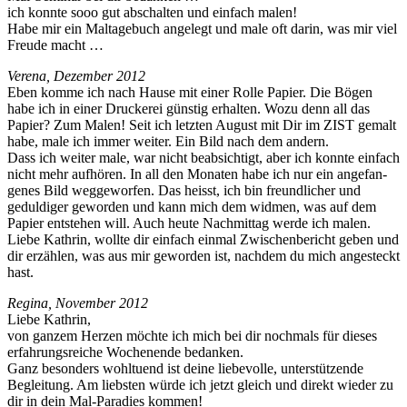
ich kon­nte sooo gut abschal­ten und ein­fach malen!
Habe mir ein Mal­t­age­buch angelegt und male oft darin, was mir viel
Freude macht …
Ver­e­na, Dezem­ber 2012
Eben komme ich nach Hause mit ein­er Rolle Papi­er. Die Bögen
habe ich in ein­er Druck­erei gün­stig erhal­ten. Wozu denn all das
Papi­er? Zum Malen! Seit ich let­zten August mit Dir im ZIST gemalt
habe, male ich immer weit­er. Ein Bild nach dem andern.
Dass ich weit­er male, war nicht beab­sichtigt, aber ich kon­nte ein­fach
nicht mehr aufhören. In all den Monat­en habe ich nur ein ange­fan­
ge­nes Bild wegge­wor­fen. Das heisst, ich bin fre­undlich­er und
geduldiger gewor­den und kann mich dem wid­men, was auf dem
Papi­er entste­hen will. Auch heute Nach­mit­tag werde ich malen.
Liebe Kathrin, wollte dir ein­fach ein­mal Zwis­chen­bericht geben und
dir erzählen, was aus mir gewor­den ist, nach­dem du mich angesteckt
hast.
Regi­na, Novem­ber 2012
Liebe Kathrin,
von ganzem Herzen möchte ich mich bei dir nochmals für dieses
erfahrungsre­iche Woch­enende bedanken.
Ganz beson­ders wohltuend ist deine liebevolle, unter­stützende
Begleitung. Am lieb­sten würde ich jet­zt gle­ich und direkt wieder zu
dir in dein Mal-Paradies kommen!