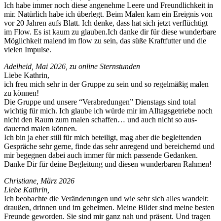
Ich habe immer noch diese angenehme Leere und Fre­undlichkeit in
mir. Natür­lich habe ich über­legt. Beim Malen kam ein Ereig­nis von
vor 20 Jahren aufs Blatt. Ich denke, dass hat sich jet­zt ver­flüchtigt
im Flow. Es ist kaum zu glauben.Ich danke dir für diese wun­der­bare
Möglichkeit mal­end im flow zu sein, das süße Kraft­fut­ter und die
vie­len Impulse.
Adel­heid, Mai 2026, zu online Sternstunden
Liebe Kathrin,
ich freu mich sehr in der Gruppe zu sein und so regelmäßig malen
zu können!
Die Gruppe und unsere “Verabre­dun­gen” Dien­stags sind total
wichtig für mich. Ich glaube ich würde mir im All­t­ags­getriebe noch
nicht den Raum zum malen schaf­fen… und auch nicht so aus­
dauernd malen können.
Ich bin ja eher still für mich beteiligt, mag aber die beglei­t­en­den
Gespräche sehr gerne, finde das sehr anre­gend und bere­ich­ernd und
mir begeg­nen dabei auch immer für mich passende Gedanken.
Danke Dir für deine Begleitung und diesen wun­der­baren Rahmen!
Chris­tiane, März 2026
Liebe Kathrin,
Ich beobachte die Verän­derun­gen und wie sehr sich alles wan­delt:
draußen, drin­nen und im geheimen. Meine Bilder sind meine besten
Fre­unde gewor­den. Sie sind mir ganz nah und präsent. Und tra­gen