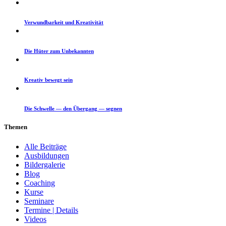
Ver­wund­barkeit und Kreativität
Die Hüter zum Unbekannten
Kreativ bewegt sein
Die Schwelle — den Über­gang — segnen
The­men
Alle Beiträge
Ausbildungen
Bildergalerie
Blog
Coaching
Kurse
Seminare
Termine | Details
Videos