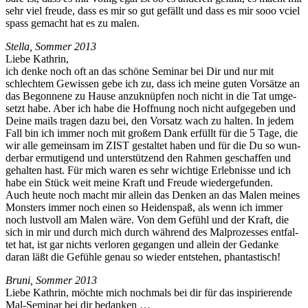
sehr viel freude, dass es mir so gut gefällt und dass es mir sooo vciel
spass gemacht hat es zu malen.
Stel­la, Som­mer 2013
Liebe Kathrin,
ich denke noch oft an das schöne Sem­i­nar bei Dir und nur mit
schlechtem Gewis­sen gebe ich zu, dass ich meine guten Vorsätze an
das Begonnene zu Hause anzuknüpfen noch nicht in die Tat umge­
set­zt habe. Aber ich habe die Hoff­nung noch nicht aufgegeben und
Deine mails tra­gen dazu bei, den Vor­satz wach zu hal­ten. In jedem
Fall bin ich immer noch mit großem Dank erfüllt für die 5 Tage, die
wir alle gemein­sam im ZIST gestal­tet haben und für die Du so wun­
der­bar ermuti­gend und unter­stützend den Rah­men geschaf­fen und
gehal­ten hast. Für mich waren es sehr wichtige Erleb­nisse und ich
habe ein Stück weit meine Kraft und Freude wiedergefunden.
Auch heute noch macht mir allein das Denken an das Malen meines
Mon­sters immer noch einen so Hei­denspaß, als wenn ich immer
noch lustvoll am Malen wäre. Von dem Gefühl und der Kraft, die
sich in mir und durch mich durch während des Mal­prozess­es ent­fal­
tet hat, ist gar nichts ver­loren gegan­gen und allein der Gedanke
daran läßt die Gefüh­le genau so wieder entste­hen, phantastisch!
Bruni, Som­mer 2013
Liebe Kathrin, möchte mich nochmals bei dir für das inspiri­erende
Mal-Sem­i­nar bei dir bedanken …