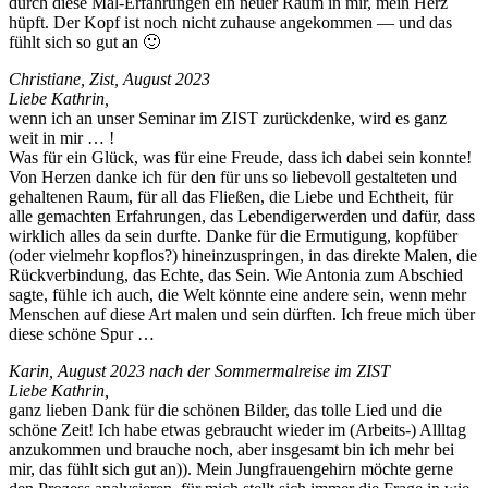
durch diese Mal-Erfahrun­gen ein neuer Raum in mir, mein Herz
hüpft. Der Kopf ist noch nicht zuhause angekom­men — und das
fühlt sich so gut an 🙂
Chris­tiane, Zist, August 2023
Liebe Kathrin,
wenn ich an unser Sem­i­nar im ZIST zurück­denke, wird es ganz
weit in mir … !
Was für ein Glück, was für eine Freude, dass ich dabei sein kon­nte!
Von Herzen danke ich für den für uns so liebevoll gestal­teten und
gehal­te­nen Raum, für all das Fließen, die Liebe und Echtheit, für
alle gemacht­en Erfahrun­gen, das Lebendi­ger­w­er­den und dafür, dass
wirk­lich alles da sein durfte. Danke für die Ermu­ti­gung, kopfüber
(oder vielmehr kopf­los?) hineinzus­prin­gen, in das direk­te Malen, die
Rück­verbindung, das Echte, das Sein. Wie Anto­nia zum Abschied
sagte, füh­le ich auch, die Welt kön­nte eine andere sein, wenn mehr
Men­schen auf diese Art malen und sein dürften. Ich freue mich über
diese schöne Spur …
Karin, August 2023 nach der Som­mer­mal­reise im ZIST
Liebe Kathrin,
ganz lieben Dank für die schö­nen Bilder, das tolle Lied und die
schöne Zeit! Ich habe etwas gebraucht wieder im (Arbeits-) Alll­t­ag
anzukom­men und brauche noch, aber ins­ge­samt bin ich mehr bei
mir, das fühlt sich gut an)). Mein Jungfrauenge­hirn möchte gerne