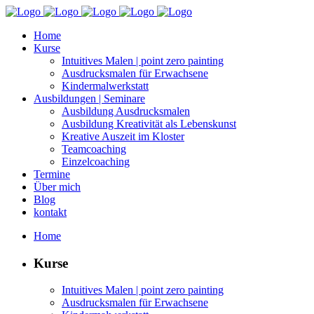
Home
Kurse
Intu­itives Malen | point zero painting
Aus­drucks­malen für Erwachsene
Kin­der­mal­w­erk­statt
Aus­bil­dun­gen | Seminare
Aus­bil­dung Ausdrucksmalen
Aus­bil­dung Kreativ­ität als Lebenskunst
Kreative Auszeit im Kloster
Team­coach­ing
Einzel­coach­ing
Ter­mine
Über mich
Blog
kon­takt
Home
Kurse
Intu­itives Malen | point zero painting
Aus­drucks­malen für Erwachsene