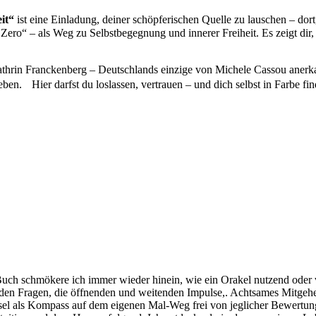
eit“
ist eine Ein­ladung, dein­er schöpferischen Quelle zu lauschen – do
o“ – als Weg zu Selb­st­begeg­nung und inner­er Frei­heit. Es zeigt dir, w
Kathrin Franck­en­berg – Deutsch­lands einzige von Michele Cas­sou anerk
 erleben. Hier darf­st du loslassen, ver­trauen – und dich selb­st in Farbe 
 Buch schmökere ich immer wieder hinein, wie ein Orakel nutzend oder v
gen­den Fra­gen, die öff­nen­den und wei­t­en­den Impulse,. Acht­sames 
l als Kom­pass auf dem eige­nen Mal-Weg frei von jeglich­er Bew­er­tung,