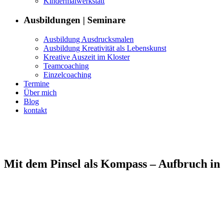
Kin­der­mal­w­erk­statt
Aus­bil­dun­gen | Seminare
Aus­bil­dung Ausdrucksmalen
Aus­bil­dung Kreativ­ität als Lebenskunst
Kreative Auszeit im Kloster
Team­coach­ing
Einzel­coach­ing
Ter­mine
Über mich
Blog
kon­takt
Mit dem Pin­sel als Kom­pass – Auf­bruch in