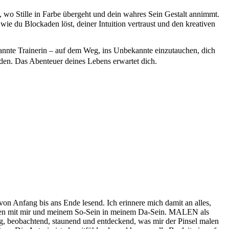
rt, wo Stille in Farbe überge­ht und dein wahres Sein Gestalt annimmt.
ie du Block­aden löst, dein­er Intu­ition ver­traust und den kreativ­en
an­nte Trainer­in – auf dem Weg, ins Unbekan­nte einzu­tauchen, dich
find­en. Das Aben­teuer deines Lebens erwartet dich.
on Anfang bis ans Ende lesend. Ich erin­nere mich damit an alles,
Mit­ge­hen mit mir und meinem So-Sein in meinem Da-Sein. MALEN als
 beobach­t­end, staunend und ent­deck­end, was mir der Pin­sel malen