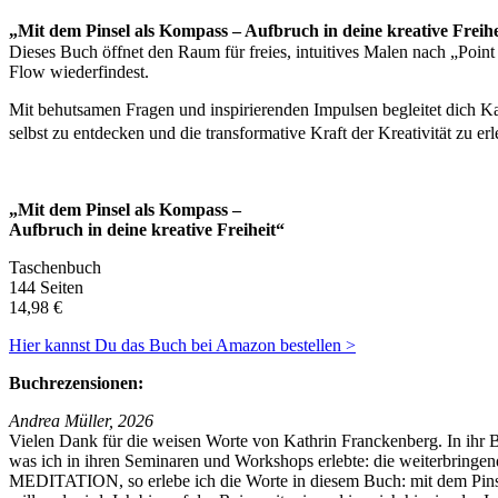
„Mit dem Pin­sel als Kom­pass – Auf­bruch in deine kreative Frei­h
Dieses Buch öffnet den Raum für freies, intu­itives Malen nach „Point Zer
Flow wiederfindest.
Mit behut­samen Fra­gen und inspiri­eren­den Impulsen begleit­et dich 
selb­st zu ent­deck­en und die trans­for­ma­tive Kraft der Kreativ­ität zu
„Mit dem Pin­sel als Kompass –
Auf­bruch in deine kreative Freiheit“
Taschen­buch
144 Seiten
14
,
98
€
Hier kannst Du das Buch bei Ama­zon bestellen >
Buchrezen­sio­nen:
Andrea Müller, 2026
Vie­len Dank für die weisen Worte von Kathrin Franck­en­berg. In ihr
was ich in ihren Sem­i­naren und Work­shops erlebte: die weit­er­brin­
MED­I­TA­TION, so erlebe ich die Worte in diesem Buch: mit dem Pin­se