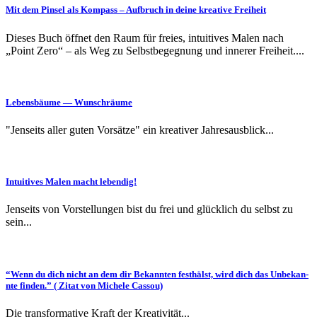
Mit dem Pin­sel als Kom­pass – Auf­bruch in deine kreative Freiheit
Dieses Buch öffnet den Raum für freies, intuitives Malen nach
„Point Zero“ – als Weg zu Selbstbegegnung und innerer Freiheit....
Lebens­bäume — Wunschräume
"Jenseits aller guten Vorsätze" ein kreativer Jahresausblick...
Intu­itives Malen macht lebendig!
Jenseits von Vorstellungen bist du frei und glücklich du selbst zu
sein...
“Wenn du dich nicht an dem dir Bekan­nten fes­thälst, wird dich das Unbekan­
nte find­en.” ( Zitat von Michele Cassou)
Die transformative Kraft der Kreativität...