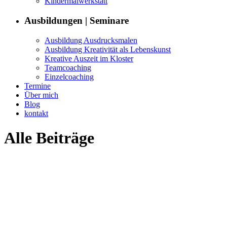
Kin­der­mal­w­erk­statt
Aus­bil­dun­gen | Seminare
Aus­bil­dung Ausdrucksmalen
Aus­bil­dung Kreativ­ität als Lebenskunst
Kreative Auszeit im Kloster
Team­coach­ing
Einzel­coach­ing
Ter­mine
Über mich
Blog
kon­takt
Alle Beiträge