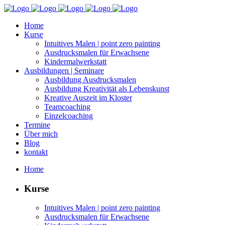
Home
Kurse
Intu­itives Malen | point zero painting
Aus­drucks­malen für Erwachsene
Kin­der­mal­w­erk­statt
Aus­bil­dun­gen | Seminare
Aus­bil­dung Ausdrucksmalen
Aus­bil­dung Kreativ­ität als Lebenskunst
Kreative Auszeit im Kloster
Team­coach­ing
Einzel­coach­ing
Ter­mine
Über mich
Blog
kon­takt
Home
Kurse
Intu­itives Malen | point zero painting
Aus­drucks­malen für Erwachsene