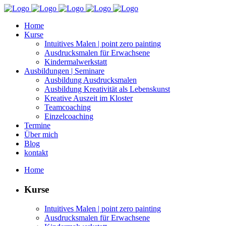
Home
Kurse
Intu­itives Malen | point zero painting
Aus­drucks­malen für Erwachsene
Kin­der­mal­w­erk­statt
Aus­bil­dun­gen | Seminare
Aus­bil­dung Ausdrucksmalen
Aus­bil­dung Kreativ­ität als Lebenskunst
Kreative Auszeit im Kloster
Team­coach­ing
Einzel­coach­ing
Ter­mine
Über mich
Blog
kon­takt
Home
Kurse
Intu­itives Malen | point zero painting
Aus­drucks­malen für Erwachsene