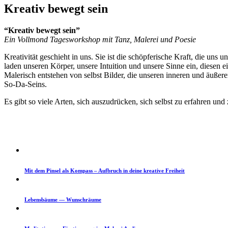
Kreativ bewegt sein
“Kreativ bewegt sein”
Ein Voll­mond Tageswork­shop mit Tanz, Malerei und Poesie
Kreativ­ität geschieht in uns. Sie ist die schöpferische Kraft, die uns 
laden unseren Kör­p­er, unsere Intu­ition und unsere Sinne ein, diesen e
Malerisch entste­hen von selb­st Bilder, die unseren inneren und äußer
So-Da-Seins.
Es gibt so viele Arten, sich auszu­drück­en, sich selb­st zu erfahren un
Mit dem Pin­sel als Kom­pass – Auf­bruch in deine kreative Freiheit
Lebens­bäume — Wunschräume