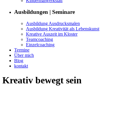
Kin­der­mal­w­erk­statt
Aus­bil­dun­gen | Seminare
Aus­bil­dung Ausdrucksmalen
Aus­bil­dung Kreativ­ität als Lebenskunst
Kreative Auszeit im Kloster
Team­coach­ing
Einzel­coach­ing
Ter­mine
Über mich
Blog
kon­takt
Kreativ bewegt sein