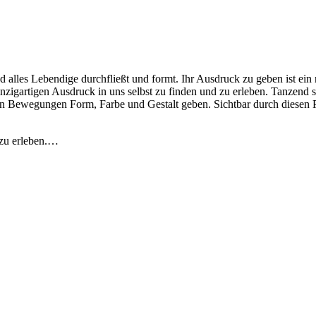
und alles Lebendi­ge durch­fließt und formt. Ihr Aus­druck zu geben ist ei
inzi­gar­ti­gen Aus­druck in uns selb­st zu find­en und zu erleben. Tanzen
en Bewe­gun­gen Form, Farbe und Gestalt geben. Sicht­bar durch diesen Pr
d zu erleben.…