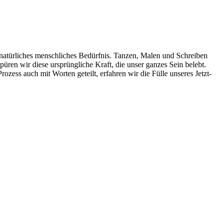
n natür­lich­es men­schlich­es Bedürf­nis. Tanzen, Malen und Schreiben
d spüren wir diese ursprüngliche Kraft, die unser ganzes Sein belebt.
ozess auch mit Worten geteilt, erfahren wir die Fülle unseres Jet­zt-