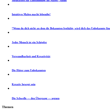
Med­i­ta­tion zur Ein­stim­mung ins Malen | Audio
Intu­itives Malen macht lebendig!
“Wenn du dich nicht an dem dir Bekan­nten fes­thälst, wird dich das Unbekan­nte fin
Jed­er Men­sch ist ein Schöpfer
Ver­wund­barkeit und Kreativität
Die Hüter zum Unbekannten
Kreativ bewegt sein
Die Schwelle — den Über­gang — segnen
The­men