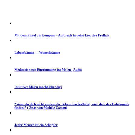
Mit dem Pin­sel als Kom­pass – Auf­bruch in deine kreative Freiheit
Lebens­bäume — Wunschräume
Med­i­ta­tion zur Ein­stim­mung ins Malen | Audio
Intu­itives Malen macht lebendig!
“Wenn du dich nicht an dem dir Bekan­nten fes­thälst, wird dich das Unbekan­nte
find­en.” ( Zitat von Michele Cassou)
Jed­er Men­sch ist ein Schöpfer