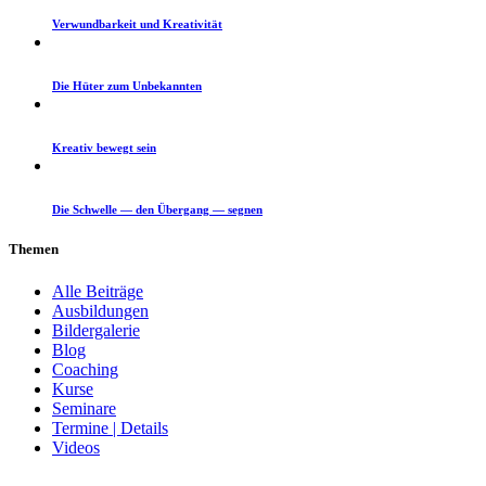
Ver­wund­barkeit und Kreativität
Die Hüter zum Unbekannten
Kreativ bewegt sein
Die Schwelle — den Über­gang — segnen
The­men
Alle Beiträge
Ausbildungen
Bildergalerie
Blog
Coaching
Kurse
Seminare
Termine | Details
Videos