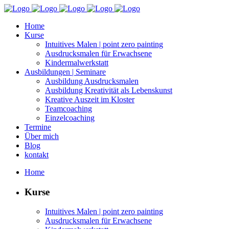
Home
Kurse
Intu­itives Malen | point zero painting
Aus­drucks­malen für Erwachsene
Kin­der­mal­w­erk­statt
Aus­bil­dun­gen | Seminare
Aus­bil­dung Ausdrucksmalen
Aus­bil­dung Kreativ­ität als Lebenskunst
Kreative Auszeit im Kloster
Team­coach­ing
Einzel­coach­ing
Ter­mine
Über mich
Blog
kon­takt
Home
Kurse
Intu­itives Malen | point zero painting
Aus­drucks­malen für Erwachsene