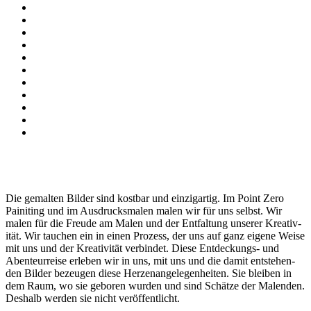
Die gemal­ten Bilder sind kost­bar und einzi­gar­tig. Im Point Zero
Painit­ing und im Aus­drucks­malen malen wir für uns selb­st. Wir
malen für die Freude am Malen und der Ent­fal­tung unser­er Kreativ­
ität. Wir tauchen ein in einen Prozess, der uns auf ganz eigene Weise
mit uns und der Kreativ­ität verbindet. Diese Ent­deck­ungs- und
Aben­teur­reise erleben wir in uns, mit uns und die damit entste­hen­
den Bilder bezeu­gen diese Herzenan­gele­gen­heit­en. Sie bleiben in
dem Raum, wo sie geboren wur­den und sind Schätze der Mal­en­den.
Deshalb wer­den sie nicht veröffentlicht.