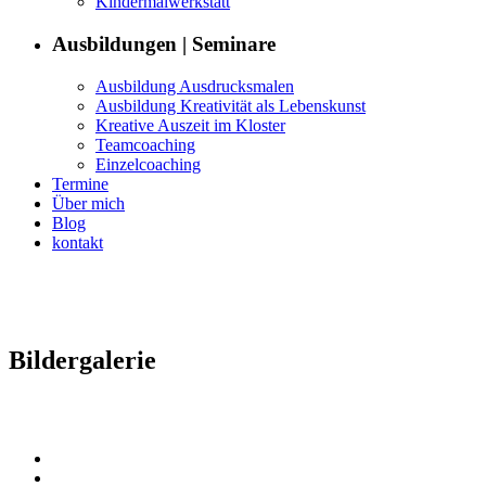
Kin­der­mal­w­erk­statt
Aus­bil­dun­gen | Seminare
Aus­bil­dung Ausdrucksmalen
Aus­bil­dung Kreativ­ität als Lebenskunst
Kreative Auszeit im Kloster
Team­coach­ing
Einzel­coach­ing
Ter­mine
Über mich
Blog
kon­takt
Bilder­ga­lerie